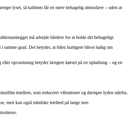
æmpe lyset, så kabinen får en mere behagelig atmosfære – uden at
conditionanlægget må arbejde hårdere for at holde det behageligt.
 i samme grad. Det betyder, at bilen hurtigere bliver kølig om
g eller opvarmning betyder længere kørsel på en opladning – og en
 plastfilm imellem, som reducerer vibrationer og dæmper lyden udefra.
lse, men kan også mindske træthed på lange ture.
ioriteres.