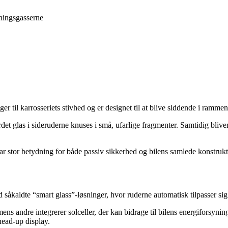
ningsgasserne
r til karrosseriets stivhed og er designet til at blive siddende i rammen
ærdet glas i sideruderne knuses i små, ufarlige fragmenter. Samtidig bliv
r stor betydning for både passiv sikkerhed og bilens samlede konstrukt
 såkaldte “smart glass”-løsninger, hvor ruderne automatisk tilpasser sig
mens andre integrerer solceller, der kan bidrage til bilens energiforsy
 head-up display.