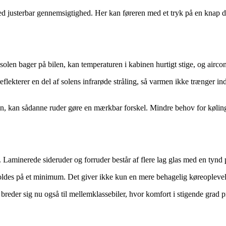
 justerbar gennemsigtighed. Her kan føreren med et tryk på en knap d
år solen bager på bilen, kan temperaturen i kabinen hurtigt stige, og air
lekterer en del af solens infrarøde stråling, så varmen ikke trænger ind
den, kan sådanne ruder gøre en mærkbar forskel. Mindre behov for kølin
 Laminerede sideruder og forruder består af flere lag glas med en tynd
 holdes på et minimum. Det giver ikke kun en mere behagelig køreopleve
 breder sig nu også til mellemklassebiler, hvor komfort i stigende grad pr