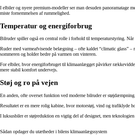
I elbiler og nyere premium-modeller ser man desuden panoramatage med
miste fornemmelsen af rummelighed.
Temperatur og energiforbrug
Bilruder spiller også en central rolle i forhold til temperaturstyring. N
Ruder med varmeafvisende belægning – ofte kaldet “climatic glass” – ref
sommeren og holder bedre på varmen om vinteren.
For elbiler, hvor energiforbruget til klimaanlægget påvirker rækkevid
mere stabil komfort undervejs.
Støj og ro på vejen
En anden, ofte overset funktion ved moderne bilruder er støjdæmpning.
Resultatet er en mere rolig kabine, hvor motorstøj, vind og trafiklyde
I luksusbiler er støjreduktion en vigtig del af designet, men teknologien
Sådan opdager du utætheder i bilens klimaanlægssystem