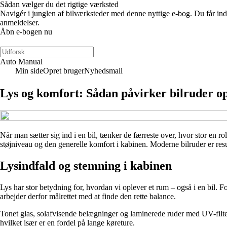
Sådan vælger du det rigtige værksted
Navigér i junglen af bilværksteder med denne nyttige e-bog. Du får ind
anmeldelser.
Åbn e-bogen nu
Auto Manual
Min side
Opret bruger
Nyhedsmail
Lys og komfort: Sådan påvirker bilruder op
Når man sætter sig ind i en bil, tænker de færreste over, hvor stor en ro
støjniveau og den generelle komfort i kabinen. Moderne bilruder er resu
Lysindfald og stemning i kabinen
Lys har stor betydning for, hvordan vi oplever et rum – også i en bil. F
arbejder derfor målrettet med at finde den rette balance.
Tonet glas, solafvisende belægninger og laminerede ruder med UV-filter 
hvilket især er en fordel på lange køreture.