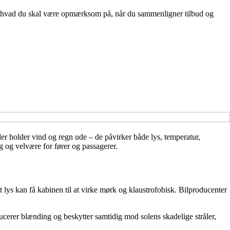
 og hvad du skal være opmærksom på, når du sammenligner tilbud og
 der holder vind og regn ude – de påvirker både lys, temperatur,
g og velvære for fører og passagerer.
t lys kan få kabinen til at virke mørk og klaustrofobisk. Bilproducenter
ducerer blænding og beskytter samtidig mod solens skadelige stråler,